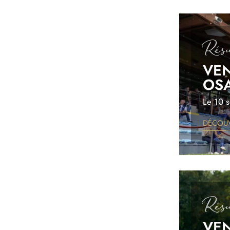
Image
Résu
VEN
OS
Le 10 
DÉCOUV
Image
Résu
VEN