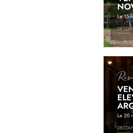
NO
Le 15 
DÉCOUV
Image
Résu
VEN
ELE
AR
Le 20 
DÉCOUV